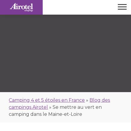
Camping 4 et 5 étoiles en France
»
Blog des
campings Airotel
»
Se mettre au vert en
camping dans le Maine-et-Loire