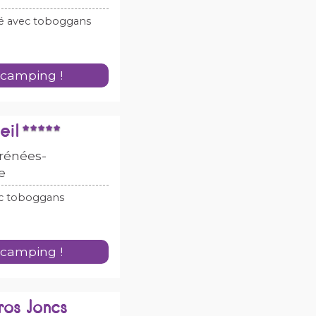
fé avec toboggans
 camping !
eil
yrénées-
e
ec toboggans
 camping !
os Joncs