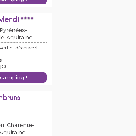
 Mendi
 Pyrénées-
le-Aquitaine
vert et découvert
s
ges
 camping !
mbruns
on
, Charente-
-Aquitaine