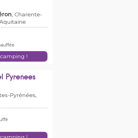
éron
, Charente-
-Aquitaine
hauffée
 camping !
l Pyrenees
tes-Pyrénées,
uffé
 camping !