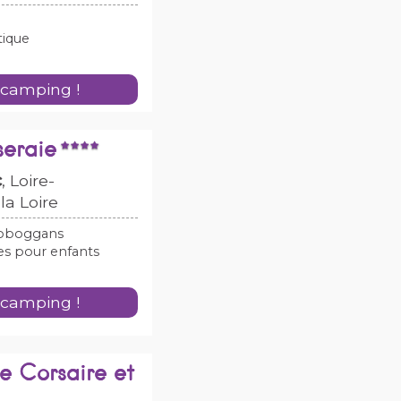
tique
 camping !
seraie
c
, Loire-
la Loire
toboggans
ues pour enfants
 camping !
e Corsaire et