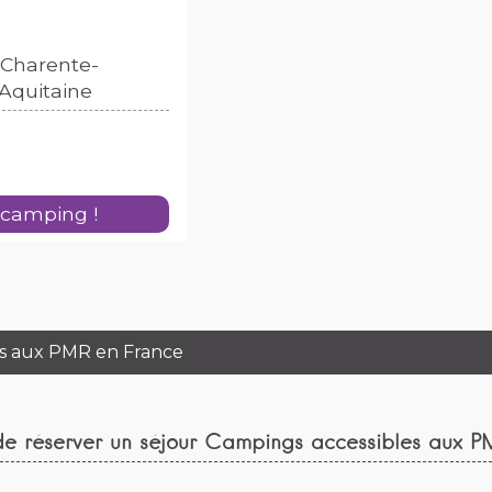
, Charente-
-Aquitaine
 camping !
es aux PMR en France
de réserver un séjour Campings accessibles aux P