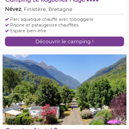
Camping Le Raguenes Plage
Névez
, Finistère, Bretagne
Parc aquatique chauffé avec toboggans
Piscine et pataugeoire chauffées
Espace bien-être
Découvrir le camping !