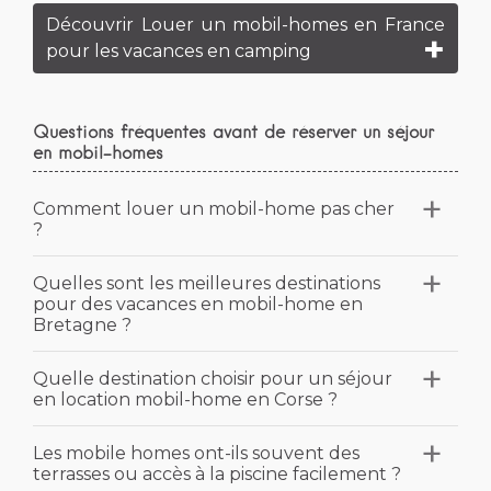
Découvrir Louer un mobil-homes en France
pour les vacances en camping
Questions fréquentes avant de réserver un séjour
en mobil-homes
Comment louer un mobil-home pas cher
?
Lorsque vous recherchez les meilleurs prix,
Quelles sont les meilleures destinations
pour des vacances en mobil-home en
gardez à l'esprit que les réservations doivent
Bretagne ?
être effectuées plusieurs semaines à l'avance
et que, le cas échéant, les dates de voyage
Vous souhaitez passer du temps en plein air
Quelle destination choisir pour un séjour
peuvent être modifiées pour tenir compte de
en location mobil-home en Corse ?
en Bretagne ? Le camping Le Raguenes
la durée des offres promotionnelles.
Plage (4 étoiles), situé à Névez, et le camping
Comparez également les coûts des campings
Plusieurs destinations en Corse, offrant
Les mobile homes ont-ils souvent des
Keranterec (4 étoiles) à La Forêt-Fouesnant
de différentes chaînes, comme Les Roquilles
terrasses ou accès à la piscine facilement ?
chacune une vue imprenable, vous
font partie des meilleurs campings pour
(Palavas-les-Flots, Hérault), La Source