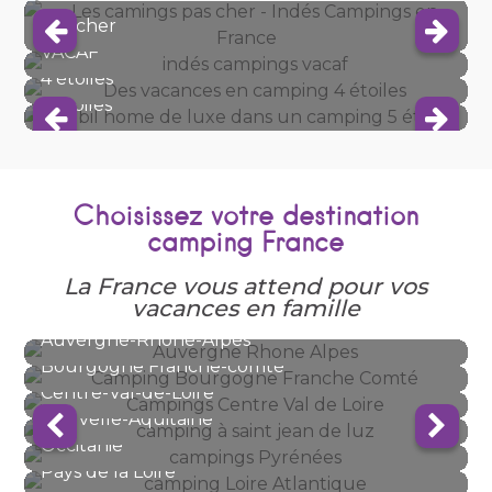
Pas cher
VACAF
4 étoiles
5 étoiles
Choisissez votre destination
camping France
La France vous attend pour vos
vacances en famille
Auvergne-Rhône-Alpes
Bourgogne Franche-comté
Bretagne
Centre-Val-de-Loire
Corse
Normandie
Nouvelle-Aquitaine
Occitanie
Pays de la Loire