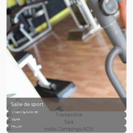
Salle de sport
Trampoline
Wifi
Spa
ACSI