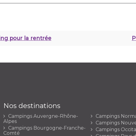
ng pour la rentrée
P
Nos destinations
Campings Auvergne-Rhône-
Campings Norm
Alpes
Campings Nouve
Campings Bourgogne-Franche-
Campings Occita
Comté