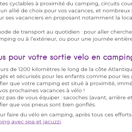
stes cyclables à proximité du camping, circuits co
t un allié de choix pour vos vacances, et nombreux
ur ses vacanciers en proposant notamment la loc
ode de transport au quotidien : pour aller cherche
mping ou à l’extérieur, ou pour une journée entièr
us pour votre sortie vélo en campin
ours de 1200 kilomètres le long de la côte Atlantiqu
agés et sécurisés pour les enfants comme pour les 
érifier que votre camping est situé à proximité, imm
e vos prochaines vacances à vélo !
liez pas de vous équiper : sacoches (avant, arrière
ifier que vos pneus sont bien gonflés.
ur faire du vélo en camping, après tous ces efforts,
ing avec spa et jacuzzi
.