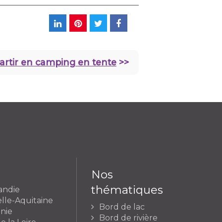
artir en camping en tente
>>
Nos
thématiques
andie
lle-Aquitaine
Bord de lac
nie
Bord de rivière