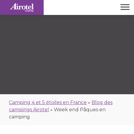
Camping 4 et 5 étoiles en France
»
Blog des
campings Airotel
»
Week end Pâques en
camping