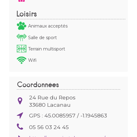
Loisirs
Animaux acceptés
Salle de sport
Terrain multisport
Wifi
Coordonnées
24 Rue du Repos
33680
Lacanau
GPS : 45.0085957 / -1.1945863
05 56 03 24 45