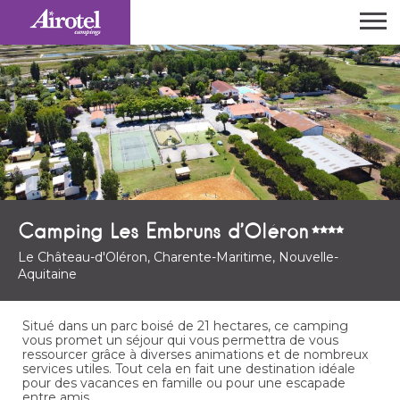
Camping Les Embruns d’Oléron
Le Château-d'Oléron, Charente-Maritime, Nouvelle-
Aquitaine
Situé dans un parc boisé de 21 hectares, ce camping
vous promet un séjour qui vous permettra de vous
ressourcer grâce à diverses animations et de nombreux
services utiles. Tout cela en fait une destination idéale
pour des vacances en famille ou pour une escapade
entre amis.