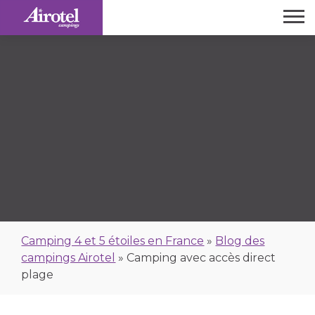
Camping 4 et 5 étoiles en France
»
Blog des
campings Airotel
»
Camping avec accès direct
plage