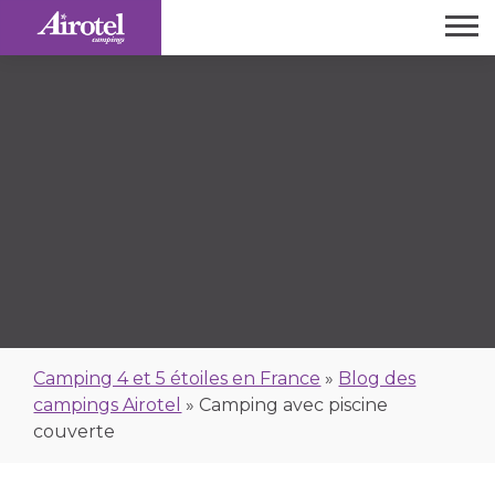
Camping 4 et 5 étoiles en France
»
Blog des
campings Airotel
»
Camping avec piscine
couverte