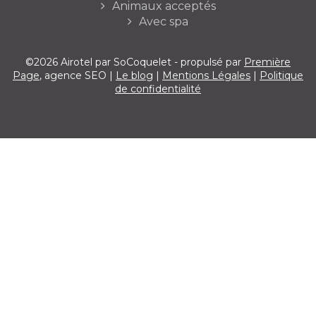
Animaux acceptés
Avec spa
©2026 Airotel par SoCoquelet - propulsé par
Première
Page
, agence SEO |
Le blog
|
Mentions Légales
|
Politique
de confidentialité