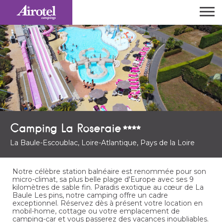
Camping La Roseraie
La Baule-Escoublac, Loire-Atlantique, Pays de la Loire
Notre célèbre station balnéaire est renommée pour son
micro-climat, sa plus belle plage d'Europe avec ses 9
kilomètres de sable fin. Paradis exotique au cœur de La
Baule Les pins, notre camping offre un cadre
exceptionnel. Réservez dès à présent votre location en
mobil-home, cottage ou votre emplacement de
camping-car et vous passerez des vacances inoubliables.