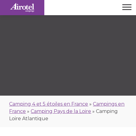
Camping 4 et 5 étoiles en France
»
Campings en
France
»
Camping Pays de la Loire
»
Camping
Loire Atlantique