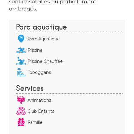
sont ensoleillés ou partiellement
ombragés.
Parc aquatique
Parc Aquatique
Piscine
Piscine Chauffée
Toboggans
Services
Animations
Club Enfants
Famille