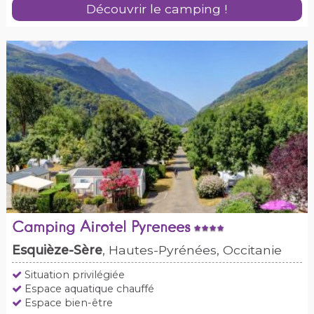
Découvrir le camping !
Camping Airotel Pyrenees
Esquièze-Sère
, Hautes-Pyrénées, Occitanie
Situation privilégiée
Espace aquatique chauffé
Espace bien-être