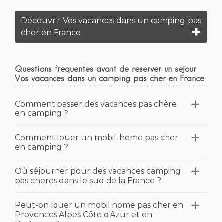
Découvrir Vos vacances dans un camping pas
cher en France
Questions fréquentes avant de réserver un séjour
Vos vacances dans un camping pas cher en France
Comment passer des vacances pas chère
en camping ?
Vous pouvez faire des économies en
Comment louer un mobil-home pas cher
en camping ?
réservant longtemps à l'avance. Le deuxième
conseil est de séjourner dans un camping
En réservant un camping qui accepte la carte
Où séjourner pour des vacances camping
agréé par Vacaf si vous y avez droit. Vous
pas cheres dans le sud de la France ?
ACSI, vous pouvez vous permettre de louer
pouvez également utiliser la carte ACSI
un emplacement ou un mobil-home à
(camping Airotel Oléron à Château-d'Oléron
Pour des vacances à petit prix dans le Sud de
Peut-on louer un mobil home pas cher en
moindre coût. Séjourner dans un camping
ou Biarritz Camping).
Provences Alpes Côte d'Azur et en
la France, vous pouvez réserver un séjour
agréé par Vacaf est un autre moyen